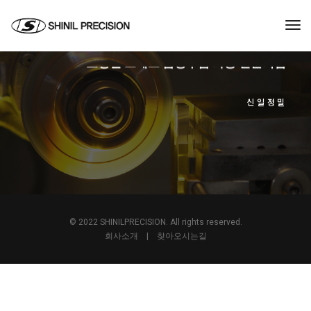
Tog
Nav
초정밀 프레스 금형부품 가공 전문기업
신일정밀
© 2022 SHINILPRECISION. All rights reserved.
회사소개
|
찾아오시는길