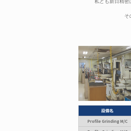
私ども新日精密
そ
設備名
Profile Grinding
M/C